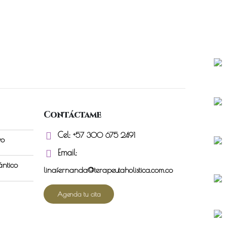
Contáctame
Cel:
+57 300 675 2491
vo
Email:
ántico
linafernanda@terapeutaholistica.com.co
Agenda tu cita