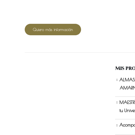
Quiero más información
Mis pr
ALMAS 
AMAR
MAESTRÍ
tu Unive
Acompa