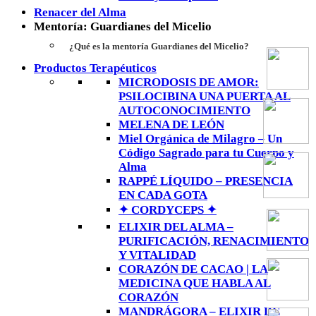
Renacer del Alma
Mentoría: Guardianes del Micelio
¿Qué es la mentoría Guardianes del Micelio?
Productos Terapéuticos
MICRODOSIS DE AMOR:
PSILOCIBINA UNA PUERTA AL
AUTOCONOCIMIENTO
MELENA DE LEÓN
Miel Orgánica de Milagro – Un
Código Sagrado para tu Cuerpo y
Alma
RAPPÉ LÍQUIDO – PRESENCIA
EN CADA GOTA
✦ CORDYCEPS ✦
ELIXIR DEL ALMA –
PURIFICACIÓN, RENACIMIENTO
Y VITALIDAD
CORAZÓN DE CACAO | LA
MEDICINA QUE HABLA AL
CORAZÓN
MANDRÁGORA – ELIXIR DE