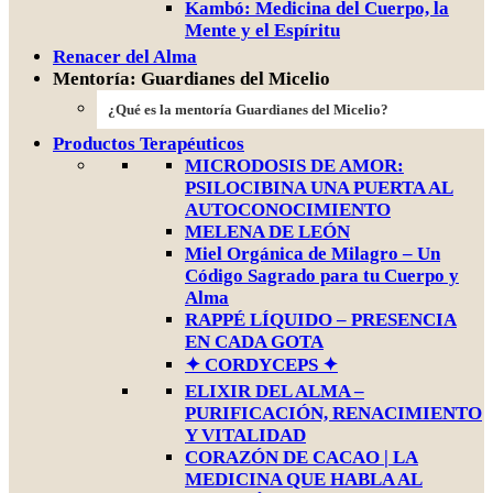
Kambó: Medicina del Cuerpo, la
Mente y el Espíritu
Renacer del Alma
Mentoría: Guardianes del Micelio
¿Qué es la mentoría Guardianes del Micelio?
Productos Terapéuticos
MICRODOSIS DE AMOR:
PSILOCIBINA UNA PUERTA AL
AUTOCONOCIMIENTO
MELENA DE LEÓN
Miel Orgánica de Milagro – Un
Código Sagrado para tu Cuerpo y
Alma
RAPPÉ LÍQUIDO – PRESENCIA
EN CADA GOTA
✦ CORDYCEPS ✦
ELIXIR DEL ALMA –
PURIFICACIÓN, RENACIMIENTO
Y VITALIDAD
CORAZÓN DE CACAO | LA
MEDICINA QUE HABLA AL