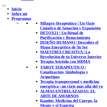
Inicio
Sobre mí
Programas
Milagro Terapéutico | Un Viaje
Cuántico de Sanación y Expansión
DETOX21 | Un Ritual de
Purificación y Renacimiento
DISEÑO HUMANO | Descubre el
Mapa Energético de Tu Ser
MAESTRÍA CREATIVA | La
Revolución de tu Universo Interior
Terapia Asistida con MDMA
TAROT TERAPÉUTICO |
Canalización, Simbología y
Arquetipos
Terapia transpersonal y medicina
energética | un viaje más allá del yo
ALMAS ENTRELAZADAS: EL
ARTE DE AMARNOS
Kambó: Medicina del Cuerpo, la
Mente y el Espíritu