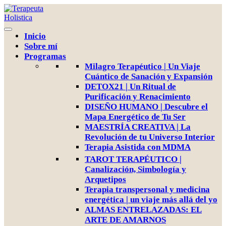
Inicio
Sobre mí
Programas
Milagro Terapéutico | Un Viaje
Cuántico de Sanación y Expansión
DETOX21 | Un Ritual de
Purificación y Renacimiento
DISEÑO HUMANO | Descubre el
Mapa Energético de Tu Ser
MAESTRÍA CREATIVA | La
Revolución de tu Universo Interior
Terapia Asistida con MDMA
TAROT TERAPÉUTICO |
Canalización, Simbología y
Arquetipos
Terapia transpersonal y medicina
energética | un viaje más allá del yo
ALMAS ENTRELAZADAS: EL
ARTE DE AMARNOS